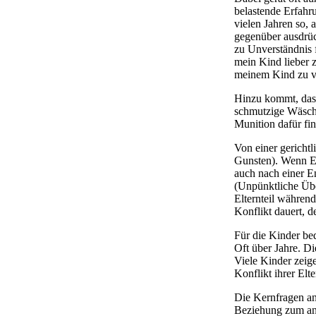
belastende Erfahr
vielen Jahren so, 
gegenüber ausdrück
zu Unverständnis 
mein Kind lieber 
meinem Kind zu ve
Hinzu kommt, dass 
schmutzige Wäsche
Munition dafür fi
Von einer gerichtl
Gunsten). Wenn Elt
auch nach einer E
(Unpünktliche Übe
Elternteil währen
Konflikt dauert, d
Für die Kinder bed
Oft über Jahre. D
Viele Kinder zeige
Konflikt ihrer Elte
Die Kernfragen an 
Beziehung zum and