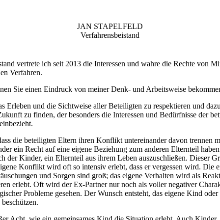
JAN STAPELFELD
Verfahrensbeistand
tand vertrete ich seit 2013 die Interessen und wahre die Rechte von Mi
hen Verfahren.
nen Sie einen Eindruck von meiner Denk- und Arbeitsweise bekomme
das Erleben und die Sichtweise aller Beteiligten zu respektieren und daz
Zukunft zu finden, der besonders die Interessen und Bedürfnisse der be
einbezieht.
dass die beteiligten Eltern ihren Konflikt untereinander davon trennen m
nder ein Recht auf eine eigene Beziehung zum anderen Elternteil haben
ch der Kinder, ein Elternteil aus ihrem Leben auszuschließen. Dieser G
eigene Konflikt wird oft so intensiv erlebt, dass er vergessen wird. Die 
täuschungen und Sorgen sind groß; das eigene Verhalten wird als Reakt
en erlebt. Oft wird der Ex-Partner nur noch als voller negativer Chara
ogischer Probleme gesehen. Der Wunsch entsteht, das eigene Kind oder 
u beschützen.
ßer Acht, wie ein gemeinsames Kind die Situation erlebt. Auch Kinder, 