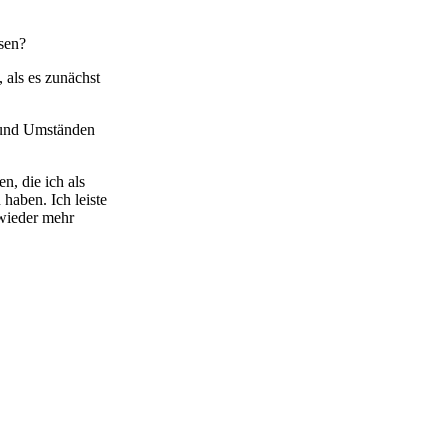
ssen?
 als es zunächst
n und Umständen
, die ich als
haben. Ich leiste
 wieder mehr