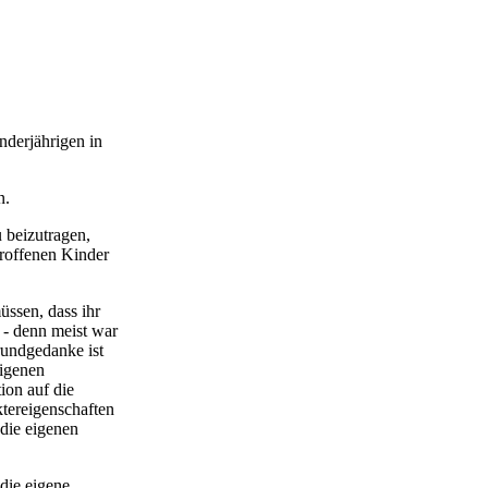
nderjährigen in
n.
u beizutragen,
troffenen Kinder
üssen, dass ihr
 - denn meist war
rundgedanke ist
eigenen
ion auf die
ktereigenschaften
die eigenen
die eigene