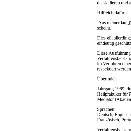
deeskalieren und 
Hilfreich dafür is
Aus meiner langjä
scheint.
Dies gilt allerdi
eindeutig geschüt
Diese Ausführunge
Verfahrensbeistand
im Verfahren einen
respektiert werden
Über mich
Jahrgang 1969, dr
Heilpraktiker für 
Mediator (Akadem
Sprachen:
Deutsch, Englisch
Französisch, Portug
Verfahrensbeistan