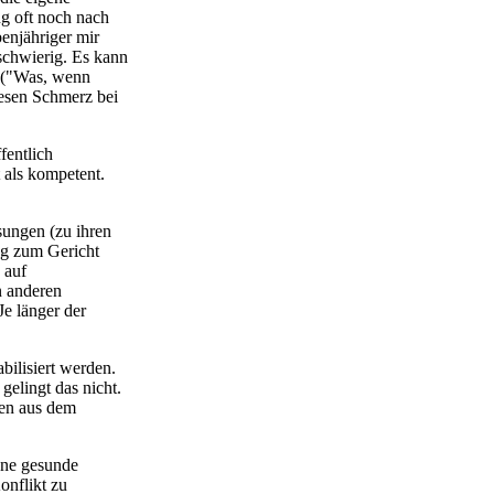
ng oft noch nach
benjähriger mir
 schwierig. Es kann
t ("Was, wenn
iesen Schmerz bei
fentlich
 als kompetent.
sungen (zu ihren
ang zum Gericht
 auf
n anderen
Je länger der
bilisiert werden.
elingt das nicht.
ben aus dem
gene gesunde
onflikt zu