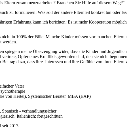
als Eltern zusammenzuarbeiten? Brauchen Sie Hilfe auf diesem Weg?"
t auch zu formulieren: Was soll der andere Elternteil konkret tun oder la
hrigen Erfahrung kann ich berichten: Es ist mehr Kooperation möglich,
ngs nicht in 100% der Fälle. Manche Kinder müssen vor manchen Elter
zt werden.
n spiegeln meine Überzeugung wider, dass die Kinder und Jugendlichen
 vertrete, Opfer eines Konflikts geworden sind, den sie nicht begonnen 
 Beitrag dazu, dass ihre Interessen und ihre Gefühle von ihren Eltern
.
eifacher Vater
Psychotherapie
ie von Hertel), Systemischer Berater, MBA (EAP)
, Spanisch - verhandlungssicher
iesisch, Italienisch: fortgeschritten
d seit 2013