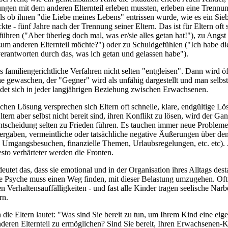
ungen mit dem anderen Elternteil erleben mussten, erleben eine Trennu
als ob ihnen "die Liebe meines Lebens" entrissen wurde, wie es ein Sie
te - fünf Jahre nach der Trennung seiner Eltern. Das ist für Eltern oft
führen ("Aber überleg doch mal, was er/sie alles getan hat!"), zu Angs
zum anderen Elternteil möchte?") oder zu Schuldgefühlen ("Ich habe d
rantworten durch das, was ich getan und gelassen habe").
familiengerichtliche Verfahren nicht selten "entgleisen". Dann wird öf
 gewaschen, der "Gegner" wird als unfähig dargestellt und man selbst
ndet sich in jeder langjährigen Beziehung zwischen Erwachsenen.
ichen Lösung versprechen sich Eltern oft schnelle, klare, endgültige Lö
ern aber selbst nicht bereit sind, ihren Konflikt zu lösen, wird der G
ntscheidung selten zu Frieden führen. Es tauchen immer neue Probleme
rgaben, vermeintliche oder tatsächliche negative Äußerungen über de
d Umgangsbesuchen, finanzielle Themen, Urlaubsregelungen, etc. etc). 
esto verhärteter werden die Fronten.
eutet das, dass sie emotional und in der Organisation ihres Alltags desta
ie Psyche muss einen Weg finden, mit dieser Belastung umzugehen. Oft g
n Verhaltensauffälligkeiten - und fast alle Kinder tragen seelische Nar
rn.
die Eltern lautet: "Was sind Sie bereit zu tun, um Ihrem Kind eine ei
eren Elternteil zu ermöglichen? Sind Sie bereit, Ihren Erwachsenen-K