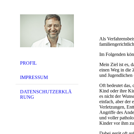
Als Verfahrensbeis
familiengerichtlic
Im Folgenden kön
PROFIL
Mein Ziel ist es, 
einen Weg in die 
und Jugendlichen 
IMPRESSUM
Oft bedeutet das, 
Kind oder ihre Ki
DATENSCHUTZERKLÄ
es nicht der Wuns
RUNG
einfach, aber der 
Verletzungen, Ent
Angriffe des Ander
und voller pathol
Kinder vor ihm z
Dabei gerät oft au