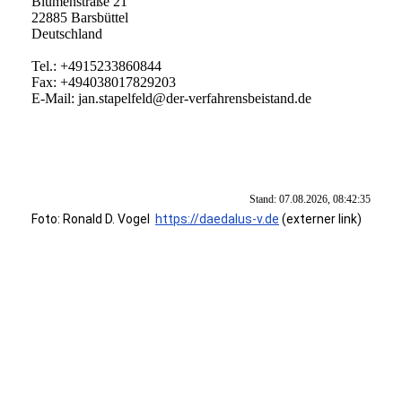
Blumenstraße 21
22885 Barsbüttel
Deutschland
Tel.: +4915233860844
Fax: +494038017829203
E-Mail: jan.stapelfeld@der-verfahrensbeistand.de
Stand: 07.08.2026, 08:42:35
Foto: Ronald D. Vogel
https://daedalus-v.de
(externer link)