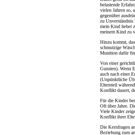
belastende Erfahr
vielen Jahren so, 
gegenüber ausdrück
zu Unverständnis 
mein Kind lieber 
meinem Kind zu ve
Hinzu kommt, dass 
schmutzige Wäsche
Munition dafür fi
Von einer gerichtl
Gunsten). Wenn Elt
auch nach einer E
(Unpünktliche Übe
Elternteil währen
Konflikt dauert, d
Für die Kinder bed
Oft über Jahre. D
Viele Kinder zeige
Konflikt ihrer Elte
Die Kernfragen an 
Beziehung zum and