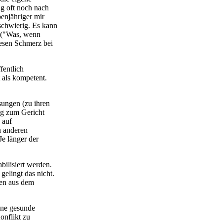
ng oft noch nach
benjähriger mir
 schwierig. Es kann
t ("Was, wenn
iesen Schmerz bei
fentlich
 als kompetent.
sungen (zu ihren
ang zum Gericht
 auf
n anderen
Je länger der
bilisiert werden.
elingt das nicht.
ben aus dem
gene gesunde
onflikt zu