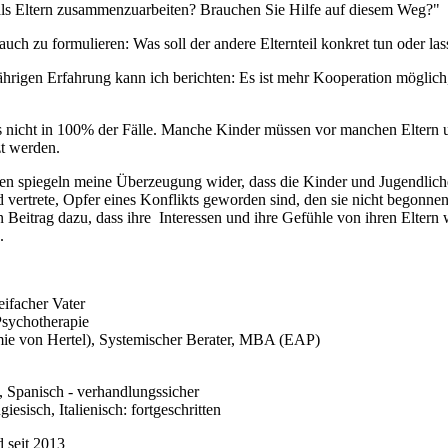
als Eltern zusammenzuarbeiten? Brauchen Sie Hilfe auf diesem Weg?"
t auch zu formulieren: Was soll der andere Elternteil konkret tun oder la
hrigen Erfahrung kann ich berichten: Es ist mehr Kooperation möglich,
ngs nicht in 100% der Fälle. Manche Kinder müssen vor manchen Elter
zt werden.
n spiegeln meine Überzeugung wider, dass die Kinder und Jugendlichen
 vertrete, Opfer eines Konflikts geworden sind, den sie nicht begonnen 
 Beitrag dazu, dass ihre Interessen und ihre Gefühle von ihren Eltern
.
eifacher Vater
Psychotherapie
ie von Hertel), Systemischer Berater, MBA (EAP)
, Spanisch - verhandlungssicher
iesisch, Italienisch: fortgeschritten
d seit 2013