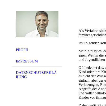
Als Verfahrensbeis
familiengerichtlic
Im Folgenden kön
PROFIL
Mein Ziel ist es, 
einen Weg in die 
und Jugendlichen 
IMPRESSUM
Oft bedeutet das, 
Kind oder ihre Ki
DATENSCHUTZERKLÄ
es nicht der Wuns
RUNG
einfach, aber der 
Verletzungen, Ent
Angriffe des Ander
und voller pathol
Kinder vor ihm z
Dabei gerät oft au