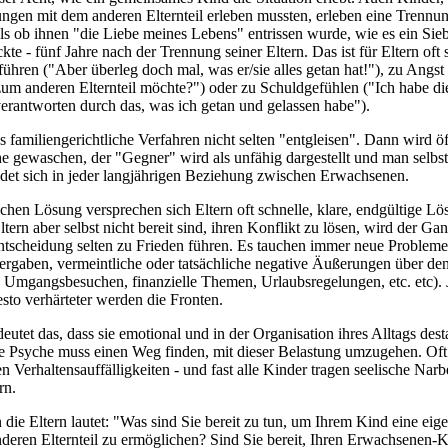
ungen mit dem anderen Elternteil erleben mussten, erleben eine Trennu
als ob ihnen "die Liebe meines Lebens" entrissen wurde, wie es ein Sie
te - fünf Jahre nach der Trennung seiner Eltern. Das ist für Eltern oft
führen ("Aber überleg doch mal, was er/sie alles getan hat!"), zu Angs
zum anderen Elternteil möchte?") oder zu Schuldgefühlen ("Ich habe d
rantworten durch das, was ich getan und gelassen habe").
familiengerichtliche Verfahren nicht selten "entgleisen". Dann wird öf
 gewaschen, der "Gegner" wird als unfähig dargestellt und man selbst
ndet sich in jeder langjährigen Beziehung zwischen Erwachsenen.
ichen Lösung versprechen sich Eltern oft schnelle, klare, endgültige Lö
ern aber selbst nicht bereit sind, ihren Konflikt zu lösen, wird der G
ntscheidung selten zu Frieden führen. Es tauchen immer neue Probleme
rgaben, vermeintliche oder tatsächliche negative Äußerungen über de
d Umgangsbesuchen, finanzielle Themen, Urlaubsregelungen, etc. etc). 
esto verhärteter werden die Fronten.
eutet das, dass sie emotional und in der Organisation ihres Alltags desta
ie Psyche muss einen Weg finden, mit dieser Belastung umzugehen. Oft g
n Verhaltensauffälligkeiten - und fast alle Kinder tragen seelische Nar
rn.
die Eltern lautet: "Was sind Sie bereit zu tun, um Ihrem Kind eine ei
eren Elternteil zu ermöglichen? Sind Sie bereit, Ihren Erwachsenen-K