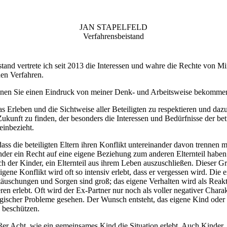
JAN STAPELFELD
Verfahrensbeistand
tand vertrete ich seit 2013 die Interessen und wahre die Rechte von Mi
hen Verfahren.
nen Sie einen Eindruck von meiner Denk- und Arbeitsweise bekomme
das Erleben und die Sichtweise aller Beteiligten zu respektieren und daz
Zukunft zu finden, der besonders die Interessen und Bedürfnisse der be
einbezieht.
dass die beteiligten Eltern ihren Konflikt untereinander davon trennen m
nder ein Recht auf eine eigene Beziehung zum anderen Elternteil haben
ch der Kinder, ein Elternteil aus ihrem Leben auszuschließen. Dieser G
eigene Konflikt wird oft so intensiv erlebt, dass er vergessen wird. Die 
täuschungen und Sorgen sind groß; das eigene Verhalten wird als Reakt
en erlebt. Oft wird der Ex-Partner nur noch als voller negativer Chara
ogischer Probleme gesehen. Der Wunsch entsteht, das eigene Kind oder 
u beschützen.
ßer Acht, wie ein gemeinsames Kind die Situation erlebt. Auch Kinder, 