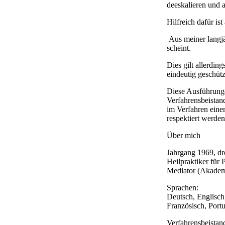
deeskalieren und 
Hilfreich dafür is
Aus meiner langjä
scheint.
Dies gilt allerdi
eindeutig geschüt
Diese Ausführunge
Verfahrensbeistand
im Verfahren einen
respektiert werden
Über mich
Jahrgang 1969, dr
Heilpraktiker für 
Mediator (Akadem
Sprachen:
Deutsch, Englisch
Französisch, Portug
Verfahrensbeistan