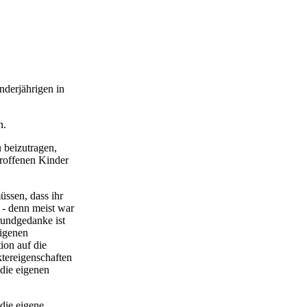
nderjährigen in
n.
u beizutragen,
troffenen Kinder
üssen, dass ihr
 - denn meist war
rundgedanke ist
eigenen
ion auf die
ktereigenschaften
die eigenen
die eigene